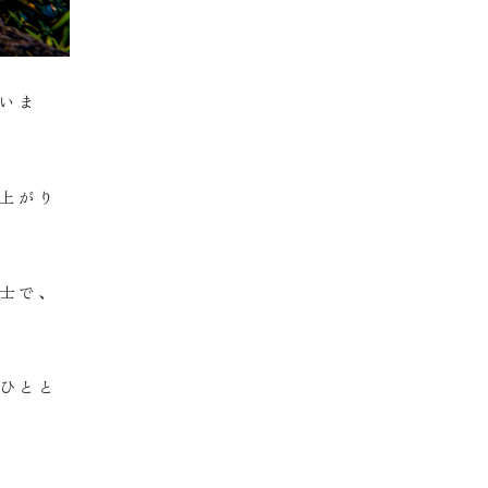
いま
上がり
士で、
ひとと