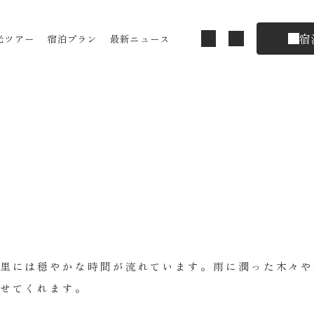
宿
光ツアー
宿泊プラン
最新ニュース
里には穏やかな時間が流れています。雨に潤った木々や
せてくれます。